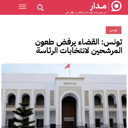
مــدار
من موريتانيا والساحل والغرب الإفريقي
تونس
تونس: القضاء يرفض طعون
المرشحين لانتخابات الرئاسة