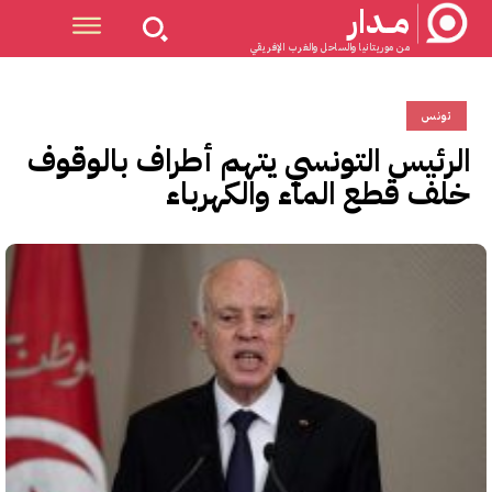
مــدار
من موريتانيا والساحل والغرب الإفريقي
تونس
الرئيس التونسي يتهم أطراف بالوقوف
خلف قطع الماء والكهرباء