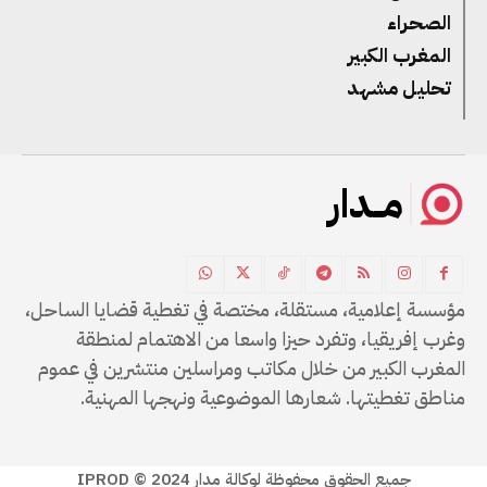
الصحراء
المغرب الكبير
تحليل مشهد
مــدار
مؤسسة إعلامية، مستقلة، مختصة في تغطية قضايا الساحل،
وغرب إفريقيا، وتفرد حيزا واسعا من الاهتمام لمنطقة
المغرب الكبير من خلال مكاتب ومراسلين منتشرين في عموم
مناطق تغطيتها. شعارها الموضوعية ونهجها المهنية.
جميع الحقوق محفوظة لوكالة مدار IPROD © 2024