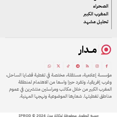
الصحراء
المغرب الكبير
تحليل مشهد
مــدار
مؤسسة إعلامية، مستقلة، مختصة في تغطية قضايا الساحل،
وغرب إفريقيا، وتفرد حيزا واسعا من الاهتمام لمنطقة
المغرب الكبير من خلال مكاتب ومراسلين منتشرين في عموم
مناطق تغطيتها. شعارها الموضوعية ونهجها المهنية.
جميع الحقوق محفوظة لوكالة مدار IPROD © 2024