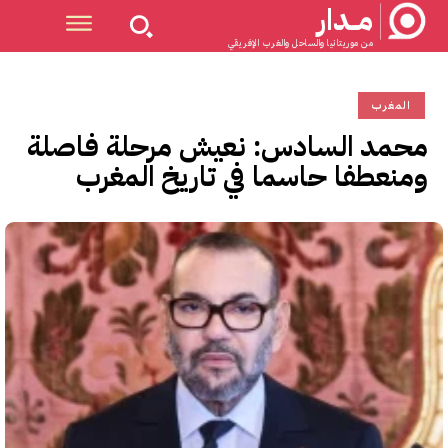
مــدار
من موريتانيا والساحل والغرب الإفريقي
المغرب
محمد السادس: نعيش مرحلة فاصلة
ومنعطفا حاسما في تاريخ المغرب