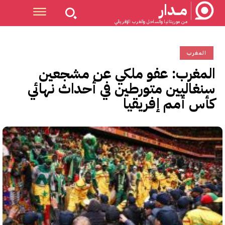
مــدار
من موريتانيا والساحل والغرب الإفريقي
المغرب
المغرب: عفو ملكي عن مشجعين
سنغاليين متورطين في أحداث نهائي
كأس أمم إفريقيا