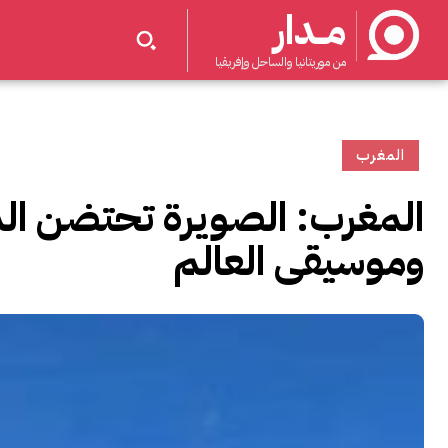
مــدار
من موريتانيا والساحل وإفريقيا
المغرب
وموسيقى العالم