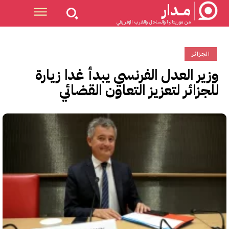
مــدار
من موريتانيا والساحل والغرب الإفريقي
الجزائر
وزير العدل الفرنسي يبدأ غدا زيارة
للجزائر لتعزيز التعاون القضائي