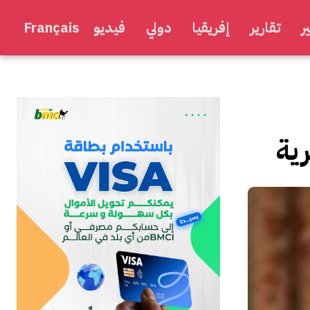
ر
تقارير
إفريقيا
دولي
فيديو
Français
رية