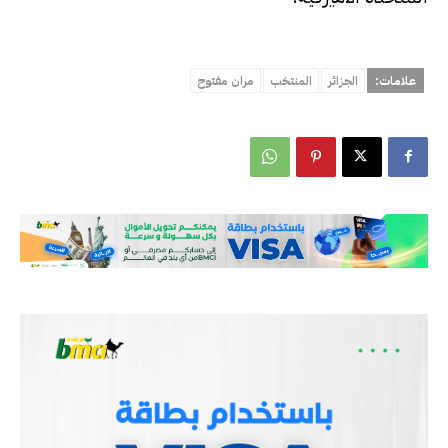
علامات:
الجزائر
المنتخب
مران مفتوح