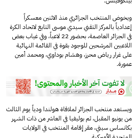
بيتكوفيتش.
ويخوض المنتخب الجزائري منذ الاثنين معسكراً
إعدادياً بالمركز التقني سيدي موسى التابع لاتحاد الكرة
في الجزائر العاصمة، بحضور 22 لاعباً، وفي غياب بعض
اللاعبين المرشحين للوجود بقوة في القائمة النهائية
على غرار رياض محرز، وهشام بوداوي، ومحمد أمين
عمورة.
ويستعد منتخب الجزائر لملاقاة هولندا ودياً يوم الثالث
من يونيو المقبل، ثم بوليفيا في العاشر من ذات الشهر
بكانساس سيتي، مقر إقامة المنتخب في الولايات
المتحدة الأميركية.