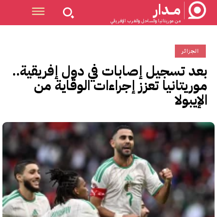
مــدار
من موريتانيا والساحل والغرب الإفريقي
الجزائر
بعد تسجيل إصابات في دول إفريقية..
موريتانيا تعزز إجراءات الوقاية من
الإيبولا