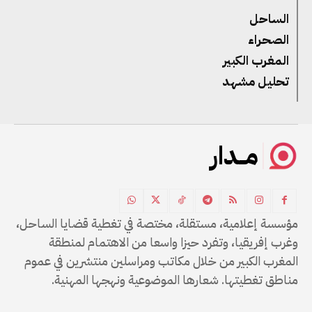
الساحل
الصحراء
المغرب الكبير
تحليل مشهد
مــدار
مؤسسة إعلامية، مستقلة، مختصة في تغطية قضايا الساحل،
وغرب إفريقيا، وتفرد حيزا واسعا من الاهتمام لمنطقة
المغرب الكبير من خلال مكاتب ومراسلين منتشرين في عموم
مناطق تغطيتها. شعارها الموضوعية ونهجها المهنية.