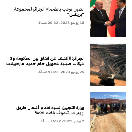
الصين ترحب بانضمام الجزائر لمجموعة
“بريكس”
18 يوليو 2023، 20:32 مساءً
الجزائر: الكشف عن اتفاق بين الحكومة و3
شركات صينية لتحويل خام حديد غارجبيلات
25 يونيو 2023، 11:26 صباحًا
وزارة التجهيز: نسبة تقدم أشغال طريق
ازويرات_تندوف بلغت 95%
2 يونيو 2023، 16:22 مساءً