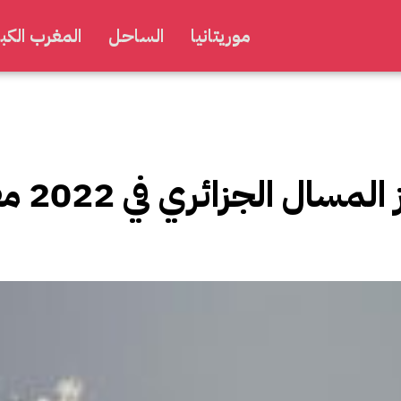
موريتانيا
الساحل
المغرب الكبي
أوبك: انخفاض صادرا