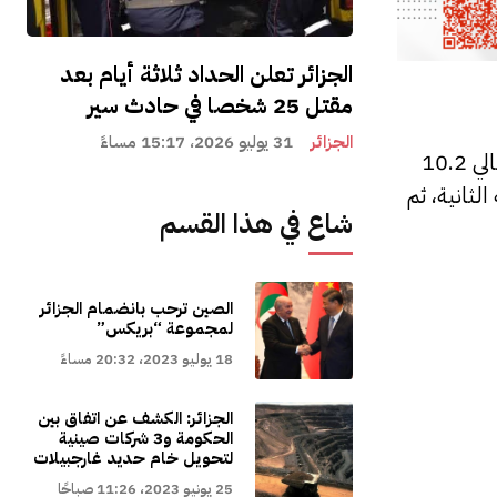
الجزائر تعلن الحداد ثلاثة أيام بعد
مقتل 25 شخصا في حادث سير
الجزائر
31 يوليو 2026، 15:17 مساءً
وكانت الجزائر قد احتلت المرتبة الرابعة بين قائمة أكبر مصدّري الغاز الطبيعي المسال إلى أوروبا خلال عام 2021، بإجمالي 10.2
ة الثانية، ثم
شاع في هذا القسم
الصين ترحب بانضمام الجزائر
لمجموعة “بريكس”
18 يوليو 2023، 20:32 مساءً
الجزائر: الكشف عن اتفاق بين
الحكومة و3 شركات صينية
لتحويل خام حديد غارجبيلات
25 يونيو 2023، 11:26 صباحًا