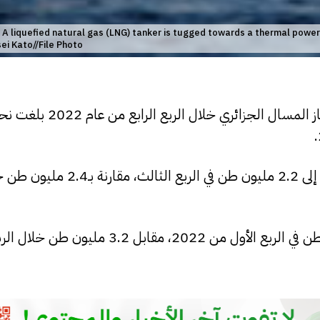
A liquefied natural gas (LNG) tanker is tugged towards a thermal power
i Kato//File Photo
وكانت الصادرات الجزائرية من الغاز المسال قد انخفضت إلى 2.2 مليون
وسجّلت صادرات الغاز المسال الجزائري نحو 2.4 مليون طن في الربع الأول من 2022،