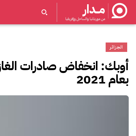
مــدار
من موريتانيا والساحل وإفريقيا
الجزائر
بعام 2021