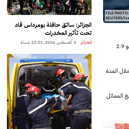
FILE PHOTO: 
REUTERS/Isse
الجزائر: سائق حافلة بومرداس قاد
تحت تأثير المخدرات
الجزائر
3 أغسطس 2026، 12:33 مساءً
أوضح تقرير صادر عن أوابك اليوم الثلاثاء، أن صادرات الغاز المسال الجزائري خلال الربع الرابع من عام 2022 بلغت نحو 2.9
 طن في الربع الثالث، مقارنة بـ2.4 مليون طن خلال المدة
 مقابل 3.2 مليون طن خلال الربع المماثل