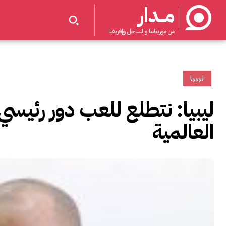
مــدار
من موريتانيا والساحل وإفريقيا
ليبيا
ليبيا: نتطلع للعب دور رئيس
العالمية