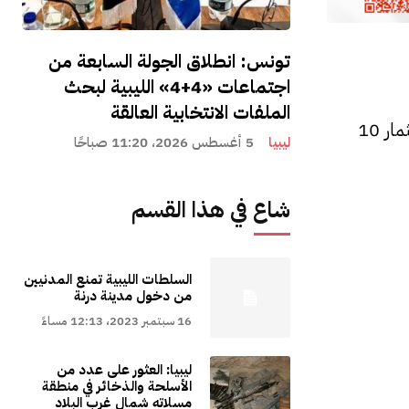
تونس: انطلاق الجولة السابعة من
اجتماعات «4+4» الليبية لبحث
الملفات الانتخابية العالقة
وكان عبدالصادق، قد أعلن في 18 أبريل الجاري، عن اعتماد خطط لرفع الإنتاج النفطي إلى 1.4 مليون برميل يوميًا باستثمار 10
ليبيا
5 أغسطس 2026، 11:20 صباحًا
شاع في هذا القسم
السلطات الليبية تمنع المدنيين
من دخول مدينة درنة
16 سبتمبر 2023، 12:13 مساءً
ليبيا: العثور على عدد من
الأسلحة والذخائر في منطقة
مسلاته شمال غرب البلاد