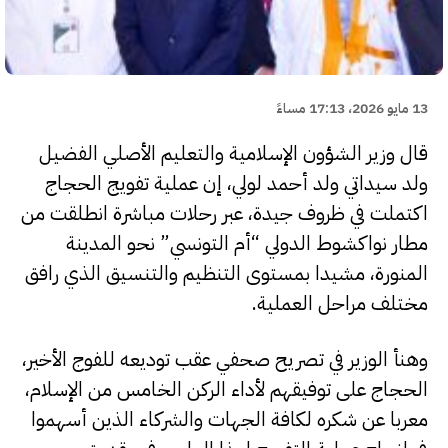
13 مايو 2026، 17:13 مساءً
قال وزير الشؤون الإسلامية والتعليم الأصلي الفضيل
ولد سيداتي ولد أحمد لولي، إن عملية تفويج الحجاج
اكتملت في ظروف جيدة، عبر رحلات مباشرة انطلقت من
مطار نواكشوط الدولي “أم التونسي” نحو المدينة
المنورة، مشيدا بمستوى التنظيم والتنسيق الذي رافق
مختلف مراحل العملية.
وهنأ الوزير في تصريح صحفي عقب توديعه للفوج الأخير،
الحجاج على توفيقهم لأداء الركن الخامس من الإسلام،
معربا عن شكره لكافة الجهات والشركاء الذين أسهموا