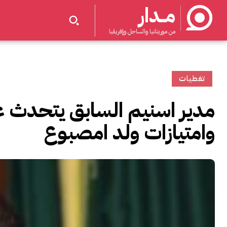
مــدار
من موريتانيا والساحل وإفريقيا
تغطيات
مدير اسنيم السابق يتحدث ع
وامتيازات ولد امصبوع