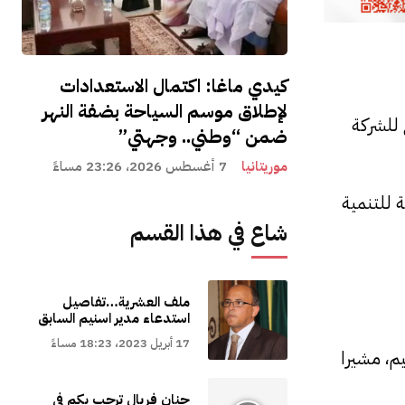
كيدي ماغا: اكتمال الاستعدادات
لإطلاق موسم السياحة بضفة النهر
للشركة
ضمن “وطني.. وجهتي”
موريتانيا
7 أغسطس 2026، 23:26 مساءً
 للتنمية
شاع في هذا القسم
ملف العشرية…تفاصيل
استدعاء مدير اسنيم السابق
17 أبريل 2023، 18:23 مساءً
اسنيم، مشيرا
حنان فريال ترحب بكم في