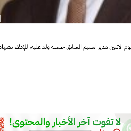
م الاثنين مدير اسنيم السابق حسنه ولد عليه، للإدلاء بشها