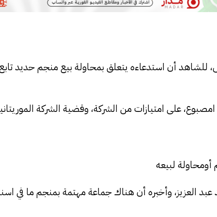
 للشاهد أن استدعاءه يتعلق بمحاولة بيع منجم حديد تابع 
بوع، على امتيازات من الشركة، وقضية الشركة الموريتانية
م أومحاولة لبيعه
يو من عام 2019، اتصل عليه ولد عبد العزيز، وأخبره أن هناك جماعة مهتمة بمنجم ما في 