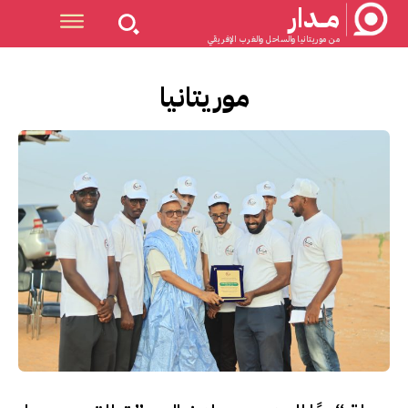
مــدار
من موريتانيا والساحل والغرب الإفريقي
موريتانيا