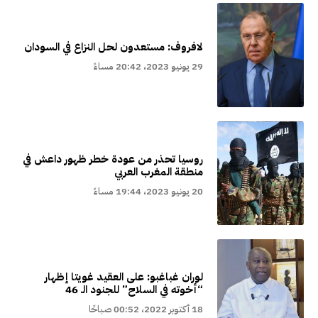
لافروف: مستعدون لحل النزاع في السودان
29 يونيو 2023، 20:42 مساءً
روسيا تحذر من عودة خطر ظهور داعش في
منطقة المغرب العربي
20 يونيو 2023، 19:44 مساءً
لوران غباغبو: على العقيد غويتا إظهار
“أخوته في السلاح” للجنود الـ 46
18 أكتوبر 2022، 00:52 صباحًا