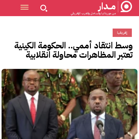
مــدار
من موريتانيا والساحل والغرب الإفريقي
إفريقيا
وسط انتقاد أممي.. الحكومة الكينية
تعتبر المظاهرات محاولة انقلابية