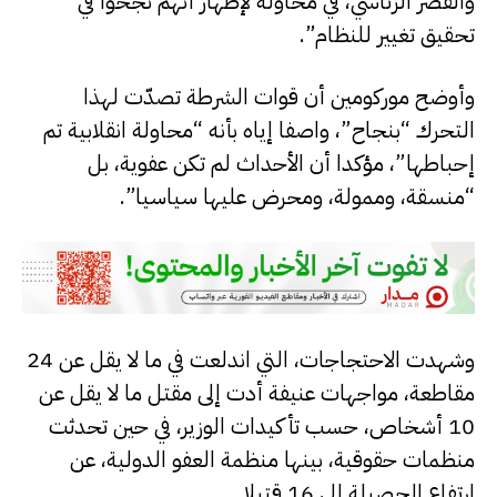
والقصر الرئاسي، في محاولة لإظهار أنهم نجحوا في
تحقيق تغيير للنظام”.
وأوضح موركومين أن قوات الشرطة تصدّت لهذا
التحرك “بنجاح”، واصفا إياه بأنه “محاولة انقلابية تم
إحباطها”، مؤكدا أن الأحداث لم تكن عفوية، بل
“منسقة، وممولة، ومحرض عليها سياسيا”.
وشهدت الاحتجاجات، التي اندلعت في ما لا يقل عن 24
مقاطعة، مواجهات عنيفة أدت إلى مقتل ما لا يقل عن
10 أشخاص، حسب تأكيدات الوزير، في حين تحدثت
منظمات حقوقية، بينها منظمة العفو الدولية، عن
ارتفاع الحصيلة إلى 16 قتيلا.