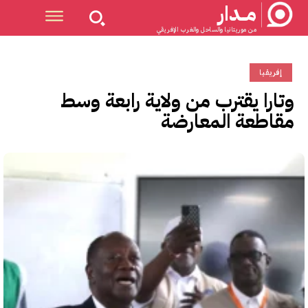
مــدار
من موريتانيا والساحل والغرب الإفريقي
إفريقيا
وتارا يقترب من ولاية رابعة وسط
مقاطعة المعارضة