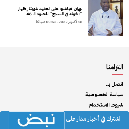
لوران غباغبو: على العقيد غويتا إظهار
“أخوته في السلاح” للجنود الـ 46
18 أكتوبر 2022، 00:52 صباحًا
التزامنا
اتصل بنا
سياسة الخصوصية
شروط الاستخدام
اشترك في أخبار مدار على