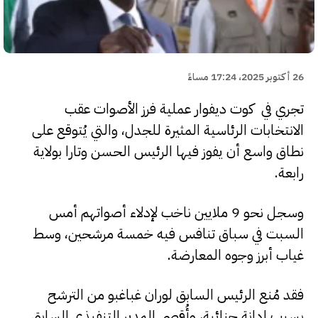
26 أكتوبر 2025، 17:24 مساءً
تجري في كوت ديفوار عملية فرز الأصوات عقب
الانتخابات الرئاسية المثيرة للجدل، والتي يُتوقع على
نطاق واسع أن يفوز فيها الرئيس الحسن وتارا بولاية
رابعة.
وسجل نحو 9 ملايين ناخب لإدلاء أصواتهم أمس
السبت في سباق تنافس فيه خمسة مرشحين، وسط
غياب أبرز وجوه المعارضة.
فقد مُنع الرئيس السابق لوران غباغبو من الترشح
بسبب إدانة جنائية، وأُقصي المدير التنفيذي السابق