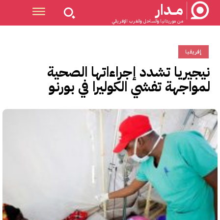
مــدار
من موريتانيا والساحل والغرب الإفريقي
إفريقيا
نيجيريا تشدد إجراءاتها الصحية
لمواجهة تفشي الكوليرا في بورنو