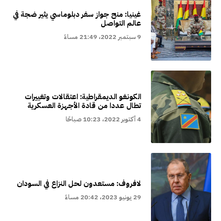
غينيا: منح جواز سفر دبلوماسي يثير ضجة في
عالم التواصل
9 سبتمبر 2022، 21:49 مساءً
الكونغو الديمقراطية: اعتقالات وتغييرات
تطال عددا من قادة الأجهزة العسكرية
4 أكتوبر 2022، 10:23 صباحًا
لافروف: مستعدون لحل النزاع في السودان
29 يونيو 2023، 20:42 مساءً