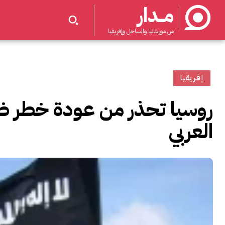
مــدار
من موريتانيا والساحل وإفريقيا
إفريقيا
روسيا تحذر من عودة خطر ظ
العربي