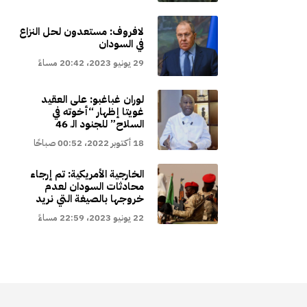
لافروف: مستعدون لحل النزاع
في السودان
29 يونيو 2023، 20:42 مساءً
لوران غباغبو: على العقيد
غويتا إظهار “أخوته في
السلاح” للجنود الـ 46
18 أكتوبر 2022، 00:52 صباحًا
الخارجية الأمريكية: تم إرجاء
محادثات السودان لعدم
خروجها بالصيغة التي نريد
22 يونيو 2023، 22:59 مساءً