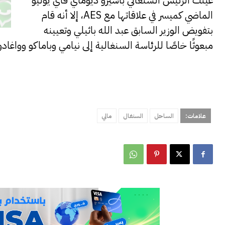
عينت الرئيس السنغالي باسيرو ديوماي فاي يوليو
الماضي كميسر في علاقاتها مع AES، إلا أنه قام
بتفويض الوزير السابق عبد الله باثيلي وتعيينه
مبعوثًا خاصًا للرئاسة السنغالية إلى نيامي وباماكو وواغادو
علامات:
الساحل
السنغال
مالي