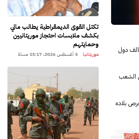
تكتل القوى الديمقراطية يطالب مالي
بكشف ملابسات احتجاز موريتانيين
وحمايتهم
حالف دول
موريتانيا
5 أغسطس 2026، 15:17 مساءً
من الشعب
رص بلاده