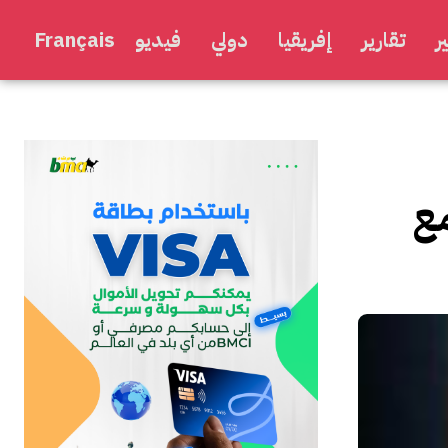
ر
تقارير
إفريقيا
دولي
فيديو
Français
مع