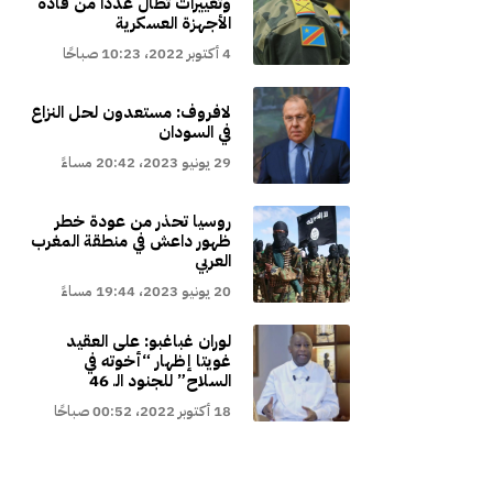
وتغييرات تطال عددا من قادة
الأجهزة العسكرية
4 أكتوبر 2022، 10:23 صباحًا
لافروف: مستعدون لحل النزاع
في السودان
29 يونيو 2023، 20:42 مساءً
روسيا تحذر من عودة خطر
ظهور داعش في منطقة المغرب
العربي
20 يونيو 2023، 19:44 مساءً
لوران غباغبو: على العقيد
غويتا إظهار “أخوته في
السلاح” للجنود الـ 46
18 أكتوبر 2022، 00:52 صباحًا