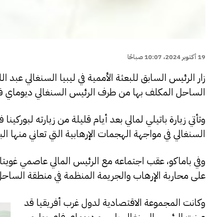
19 أكتوبر 2024، 10:07 صباحًا
زار الرئيس السابق للبعثة الأممية في ليبيا السنغالي عبد 
الساحل المكلف بها من طرف الرئيس السنغالي ديوماي ف
وتأتي زيارة باتيلي لمالي بعد أيام قليلة من زيارته لبورك
السنغالي في مواجهة الهجمات الإرهابية التي تعاني منها البل
وفي باماكو، عقب اجتماعه مع الرئيس المالي عاصمي غوي
على محاربة الإرهاب والجريمة المنظمة في منطقة الساحل 
وكانت المجموعة الاقتصادية لدول غرب أفريقيا قد