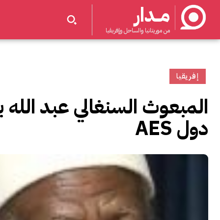
مــدار
من موريتانيا والساحل وإفريقيا
إفريقيا
المبعوث السنغالي عبد الله با
دول AES