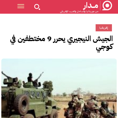
مــدار
من موريتانيا والساحل والغرب الإفريقي
إفريقيا
الجيش النيجيري يحرر 9 مختطفين في
كوجي