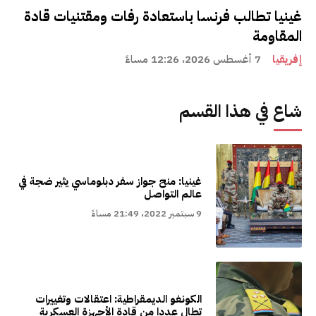
غينيا تطالب فرنسا باستعادة رفات ومقتنيات قادة
المقاومة
إفريقيا
7 أغسطس 2026، 12:26 مساءً
شاع في هذا القسم
غينيا: منح جواز سفر دبلوماسي يثير ضجة في
عالم التواصل
9 سبتمبر 2022، 21:49 مساءً
الكونغو الديمقراطية: اعتقالات وتغييرات
تطال عددا من قادة الأجهزة العسكرية