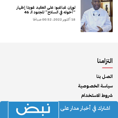
لوران غباغبو: على العقيد غويتا إظهار
“أخوته في السلاح” للجنود الـ 46
18 أكتوبر 2022، 00:52 صباحًا
التزامنا
اتصل بنا
سياسة الخصوصية
شروط الاستخدام
اشترك في أخبار مدار على