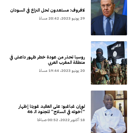
لافروف: مستعدون لحل النزاع في السودان
29 يونيو 2023، 20:42 مساءً
روسيا تحذر من عودة خطر ظهور داعش في
منطقة المغرب العربي
20 يونيو 2023، 19:44 مساءً
لوران غباغبو: على العقيد غويتا إظهار
“أخوته في السلاح” للجنود الـ 46
18 أكتوبر 2022، 00:52 صباحًا