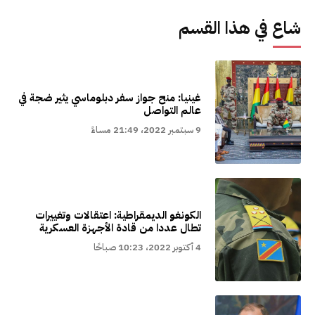
شاع في هذا القسم
غينيا: منح جواز سفر دبلوماسي يثير ضجة في
عالم التواصل
9 سبتمبر 2022، 21:49 مساءً
الكونغو الديمقراطية: اعتقالات وتغييرات
تطال عددا من قادة الأجهزة العسكرية
4 أكتوبر 2022، 10:23 صباحًا