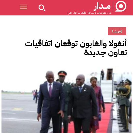
مــدار
من موريتانيا والساحل والغرب الإفريقي
إفريقيا
أنغولا والغابون توقعان اتفاقيات
تعاون جديدة