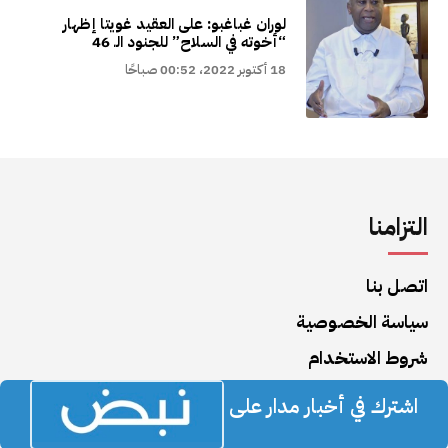
لوران غباغبو: على العقيد غويتا إظهار
“أخوته في السلاح” للجنود الـ 46
18 أكتوبر 2022، 00:52 صباحًا
التزامنا
اتصل بنا
سياسة الخصوصية
شروط الاستخدام
اشترك في أخبار مدار على