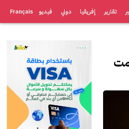
ر
تقارير
إفريقيا
دولي
فيديو
Français
همت