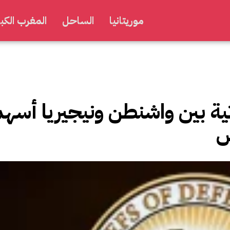
موريتانيا
الساحل
المغرب الكبي
اتية بين واشنطن ونيجيريا أس
ش