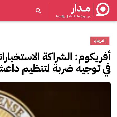
مــدار
من موريتانيا والساحل وإفريقيا
إفريقيا
أفريكوم: الشراكة الاستخبار
في توجيه ضربة لتنظيم داع