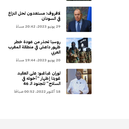
لافروف: مستعدون لحل النزاع
في السودان
29 يونيو 2023، 20:42 مساءً
روسيا تحذر من عودة خطر
ظهور داعش في منطقة المغرب
العربي
20 يونيو 2023، 19:44 مساءً
لوران غباغبو: على العقيد
غويتا إظهار “أخوته في
السلاح” للجنود الـ 46
18 أكتوبر 2022، 00:52 صباحًا