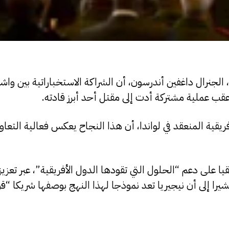
)، الجنرال داغفين أندرسون، أن الشراكة الاستخباراتية بين وا
قب عملية مشتركة أدت إلى مقتل أحد أبرز قادته.
قية المنعقد في لواندا، أن هذا النجاح يعكس فعالية التعاون
يا على دعم “الحلول التي تقودها الدول الأفريقية”، عبر تعزيز
يرا إلى أن نيجيريا تعد نموذجا لهذا النهج بوصفها شريكا “قو