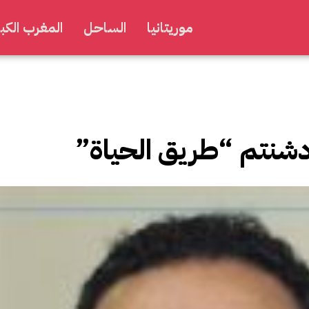
موريتانيا
الساحل
المغرب الكبي
دشنتم “طريق الحياة”