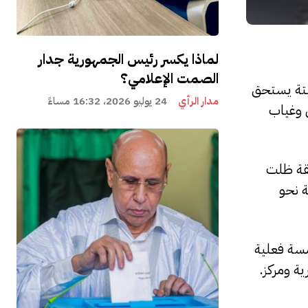
لماذا يكسر رئيس الجمهورية جدار
الصمت الإعلامي؟
يتة يستحق
مدار الرأي
24 يوليو 2026، 16:32 مساءً
 وغياب
طقة ظلت
ة نحو
مسة فعلية
ة ومركز.