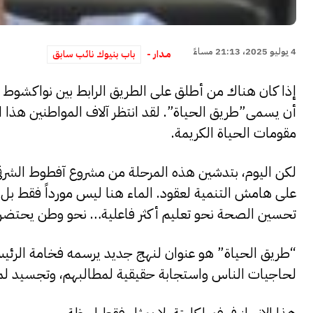
4 يوليو 2025، 21:13 مساءً
مــدار -
باب بنيوك نائب سابق
إذا كان هناك من أطلق على الطريق الرابط بين نواكشوط و
أن يسمى”طريق الحياة”. لقد انتظر آلاف المواطنين هذا 
مقومات الحياة الكريمة.
لكن اليوم، بتدشين هذه المرحلة من مشروع آفطوط الشرقي
على هامش التنمية لعقود. الماء هنا ليس مورداً فقط بل 
تحسين الصحة نحو تعليم أكثر فاعلية… نحو وطن يحتضن 
“طريق الحياة” هو عنوان لنهج جديد يرسمه فخامة الرئيس
لحاجيات الناس واستجابة حقيقية لمطالبهم، وتجسيد لمبد
هذا الإنجاز في فم لكليتة، لا يمثل فقط لحظة