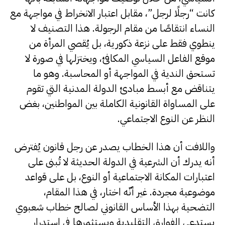
كانت “رجلًا لرجل”، مقابل اعتبار الانخراط في مواجهة مع
النساء انتقاصًا من مقام الرجولة. هذا التصنيف لا
ينطوي فقط على نزعة ذكورية، بل يُقصي المرأة من
موقع الفاعل السياسي المكافئ، ويختزلها في صورة لا
تستحق الندية في المواجهة أو المحاسبة. وهو ما
يتناقض مع أبسط مبادئ الدولة المدنية التي تقوم
على المساواة القانونية الكاملة بين المواطنين، بغض
النظر عن النوع الاجتماعي.
واللافت أن هذا الخطاب يصدر عن رجل قانون يُفترض
أنه يدرك أن الشرعية في الدولة الحديثة لا تُبنى على
اعتبارات المكانة الاجتماعية أو النوع، بل على قواعد
موضوعية مجردة. غير أنّه اختار، في هذا المقام،
التضحية بهذا الأساس القانوني لصالح خطاب شعبوي
يستدعي الفوارق التقليدية ويستثمرها في استدرار