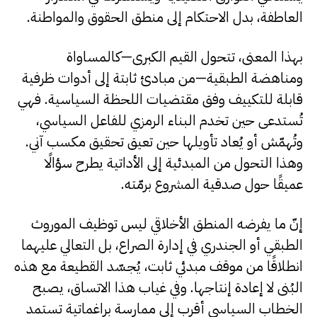
العاطفة، بدل الاحتكام إلى منطق الحقوق والمواطنة.
بهذا المعنى، تتحول القيم الكبرى—كالمساواة
ومناهضة الطبقية—من مبادئ ثابتة إلى أدوات ظرفية
قابلة للتكييف وفق مقتضيات اللحظة السياسية. فهي
تُستدعى حين تخدم البناء الرمزي للفاعل السياسي،
وتُهمّش أو يُعاد تأويلها حين تعيق تحقيق مكسب آني.
وهذا التحول من المبدئية إلى الأداتية يطرح سؤالًا
عميقًا حول صدقية المشروع برمّته.
إنّ ما يفرضه المنطق الأخلاقي ليس توظيف الموروث
الطبقي أو الجندري في إدارة الصراع، بل التعالي عليهما
انطلاقًا من موقف مبدئي ثابت، يُجسّد القطيعة مع هذه
البُنى لا إعادة إنتاجها. وفي غياب هذا الاتساق، يصبح
الخطاب السياسي أقرب إلى ممارسة براغماتية تستمد