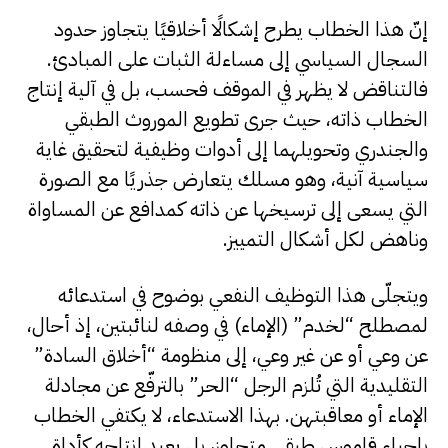
إنّ هذا الخطاب يطرح إشكالًا أخلاقيًا يتجاوز حدود
السجال السياسي إلى مساءلة الثبات على المبادئ.
فالتناقض لا يظهر في الموقف فحسب، بل في آلية إنتاج
الخطاب ذاته، حيث جرى تطويع الموروث الطبقي
والجندري وتحويلهما إلى أدوات وظيفية لتحقيق غاية
سياسية آنية، وهو مسلك يتعارض جذريًا مع الصورة
التي يسعى إلى ترسيخها عن ذاته كمدافع عن المساواة
وناهض لكل أشكال التمييز.
ويتجلّى هذا التوظيف النفعي بوضوح في استدعائه
لمصطلح “لخدم” (الإماء) في وصفه لنائبتين، إذ أحال،
عن وعي أو عن غير وعي، إلى منظومة “أخلاق السادة”
التقليدية التي تُلزم الرجل “الحر” بالترفّع عن مجادلة
الإماء أو معاقبتهن. بهذا الاستدعاء، لا يكتفي الخطاب
بإحياء قاموس طبقي متجاوز، بل يعيد إنتاجه كأداة