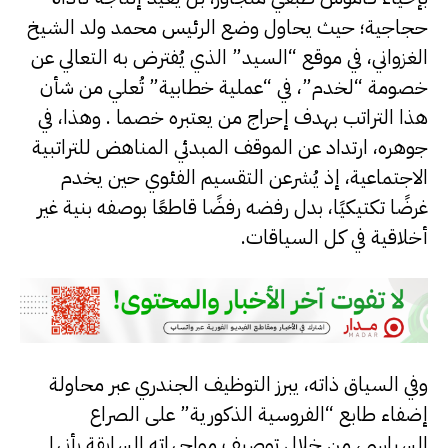
حجاجية؛ حيث يحاول وضع الرئيس محمد ولد الشيخ
الغزواني، في موقع “السيد” الذي يُفترض به التعالي عن
خصومة “لخدم”، في “عملية خطابية” تُعلي من شأن
هذا التراتب بهدف إحراج من يعتبره خصما . وهذا، في
جوهره، ارتداد عن الموقف المبدئي المناهض للتراتبية
الاجتماعية، إذ يُشرعن التقسيم الفئوي حين يخدم
غرضًا تكتيكيًا، بدل رفضه رفضًا قاطعًا بوصفه بنية غير
أخلاقية في كل السياقات.
وفي السياق ذاته، يبرز التوظيف الجندري عبر محاولة
إضفاء طابع “الفروسية الذكورية” على الصراع
السياسي، من خلال توصيف مواجهاته السابقة بأنها