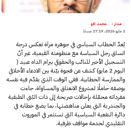
مــدار -
محمد افو
2 مايو 2026، 17:19 مساءً
يُعدّ الخطاب السياسي في جوهره مرآة تعكس درجة
اتساق رجل السياسة مع منظومته القيمية، غير أنّ
التسجيل الأخير للنائب والحقوقي بيرام الداه عبيد (
اليوم 2 مايو) كشف عن فجوة بيّنة بين الادعاء الأخلاقي
والممارسة الخطابية. ففي الوقت الذي يقدّم فيه نفسه
بوصفه حاملًا لمشروع الانعتاق والمساواة، جاءت
مفرداته محمّلة بإحالات صريحة إلى ذات البُنى الطبقية
والجندرية التي يعلن مناهضتها، بما يضع خطابه في
دائرة النفعية السياسية التي تستثمر في الموروث
التقليدي لخدمة مواقف ظرفية.