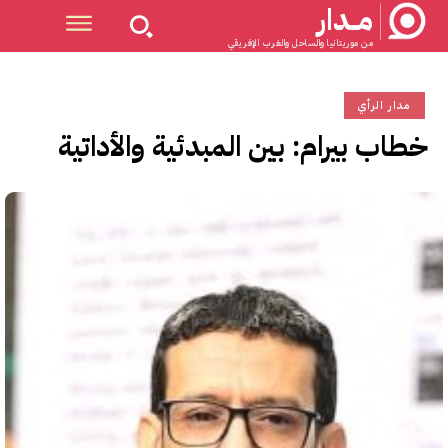
مــدار
من موريتانيا والساحل والغرب الإفريقي
مدار الرأي
خطاب بيرام: بين المبدئية والأداتية