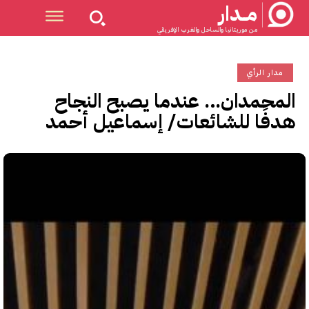
مــدار
من موريتانيا والساحل والغرب الإفريقي
مدار الرأي
المحمدان… عندما يصبح النجاح
هدفًا للشائعات/ إسماعيل أحمد