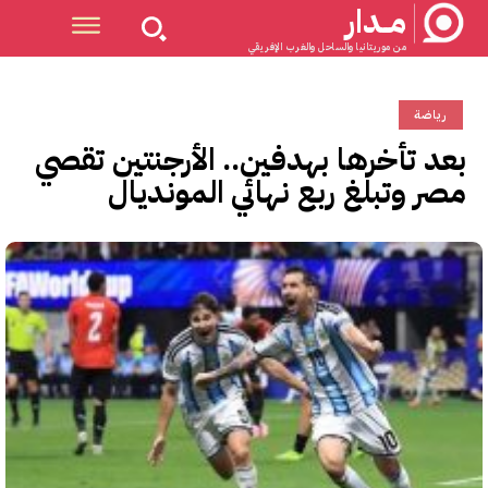
مــدار
من موريتانيا والساحل والغرب الإفريقي
رياضة
بعد تأخرها بهدفين.. الأرجنتين تقصي
مصر وتبلغ ربع نهائي المونديال