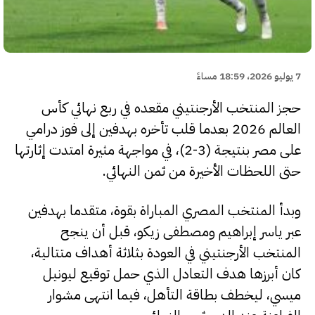
7 يوليو 2026، 18:59 مساءً
حجز المنتخب الأرجنتيني مقعده في ربع نهائي كأس
العالم 2026 بعدما قلب تأخره بهدفين إلى فوز درامي
على مصر بنتيجة (3-2)، في مواجهة مثيرة امتدت إثارتها
حتى اللحظات الأخيرة من ثمن النهائي.
وبدأ المنتخب المصري المباراة بقوة، متقدما بهدفين
عبر ياسر إبراهيم ومصطفى زيكو، قبل أن ينجح
المنتخب الأرجنتيني في العودة بثلاثة أهداف متتالية،
كان أبرزها هدف التعادل الذي حمل توقيع ليونيل
ميسي، ليخطف بطاقة التأهل، فيما انتهى مشوار