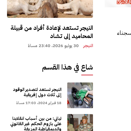
النيجر تستعد لإعادة أفراد من قبيلة
السجناء
المحاميد إلى تشاد
النيجر
30 يوليو 2026، 23:40 مساءً
شاع في هذا القسم
النيجر تستعد لتصدير الوقود
إلى ثلاث دول إفريقية
18 فبراير 2024، 17:03 مساءً
تياني: من بين أسباب انقلابنا
على بازوم الحكم غير القانوني
والديمقراطية المزيفة