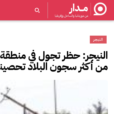
مــدار
من موريتانيا والساحل وإفريقيا
النيجر
النيجر: حظر تجول في منطقة 
من أكثر سجون البلاد تحصينا