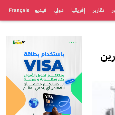
ر
تقارير
إفريقيا
دولي
فيديو
Français
رين