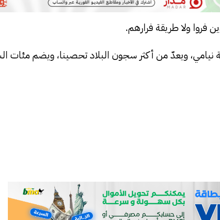
ن فروا ولا طريقة فرارهم.
 كيلومترا شمال العاصمة نيامي، ويعدّ من أكثر سجون البلاد تحصينا، ويضم مئات 