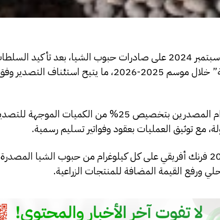
أنهت حكومة بوركينا فاسو القيود التي كانت مفروضة منذ سبتمبر 2024 على صادرات حبوب الشيا، بعد ت
إمدادات وحدات المعالجة المحلية إلى “مستويات مرضية” خلال موسم 2025-2026، ما يتيح استئن
ووفق القرار الجديد، أصبح استئناف التصدير مشروطا بإلزام المصدرين بتخصيص 25% من الكميات 
ة، مع توثيق العمليات بعقود وفواتير تسليم رسمية.
السلطات البوركينابية فرضت كذلك رسما جديدا بقيمة 200 فرنك أفريقي على كل كيلوغرام من حبوب الشيا 
لي ورفع القيمة المضافة للمنتجات الزراعية.