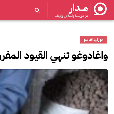
مــدار
من موريتانيا والساحل وإفريقيا
بوركينافاسو
واغادوغو تنهي القيود المف