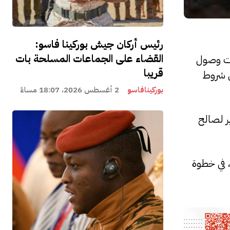
رئيس أركان جيش بوركينا فاسو:
القضاء على الجماعات المسلحة بات
أكيد السلطات وصول
قريبا
اف التصدير وفق شروط
بوركينافاسو
2 أغسطس 2026، 18:07 مساءً
الموجهة للتصدير لصالح
المصدرة، في خطوة