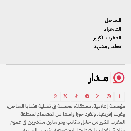
الساحل
الصحراء
المغرب الكبير
تحليل مشهد
مــدار
مؤسسة إعلامية، مستقلة، مختصة في تغطية قضايا الساحل،
وغرب إفريقيا، وتفرد حيزا واسعا من الاهتمام لمنطقة
المغرب الكبير من خلال مكاتب ومراسلين منتشرين في عموم
مناطق تغطيتها. شعارها الموضوعية ونهجها المهنية.