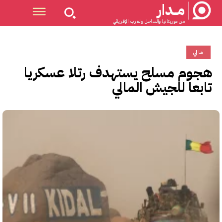
مــدار
من موريتانيا والساحل والغرب الإفريقي
مالي
هجوم مسلح يستهدف رتلا عسكريا
تابعا للجيش المالي