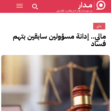
مــدار
من موريتانيا والساحل والغرب الإفريقي
مالي
مالي.. إدانة مسؤولين سابقين بتهم
فساد