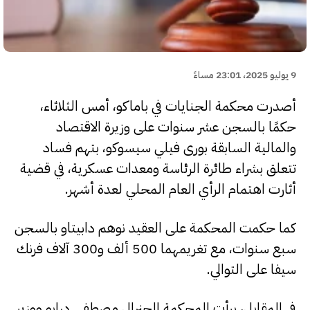
9 يوليو 2025، 23:01 مساءً
أصدرت محكمة الجنايات في باماكو، أمس الثلاثاء،
حكمًا بالسجن عشر سنوات على وزيرة الاقتصاد
والمالية السابقة بورى فيلي سيسوكو، بتهم فساد
تتعلق بشراء طائرة الرئاسة ومعدات عسكرية، في قضية
أثارت اهتمام الرأي العام المحلي لعدة أشهر.
كما حكمت المحكمة على العقيد نوهم دابيتاو بالسجن
سبع سنوات، مع تغريمهما 500 ألف و300 آلاف فرنك
سيفا على التوالي.
في المقابل، برأت المحكمة الجنرال مصطفى درابو ووزير