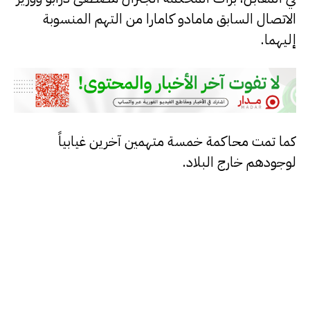
الاتصال السابق مامادو كامارا من التهم المنسوبة
إليهما.
كما تمت محاكمة خمسة متهمين آخرين غيابياً
لوجودهم خارج البلاد.