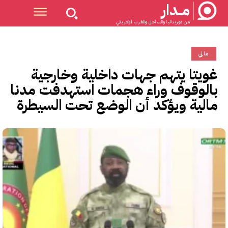
مــدار
من موريتانيا والساحل والغرب الإفريقي
مالي
غويتا يتهم جهات داخلية وخارجية
بالوقوف وراء هجمات استهدفت مدنا
مالية ويؤكد أن الوضع تحت السيطرة