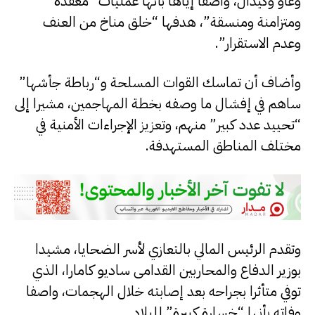
وغاو وكيدال، واصفا إياها بأنها عمليات “معقدة
ومتزامنة ومنسقة”، هدفها “خلق مناخ من العنف
وعدم الاستقرار”.
وأضاف أن تماسك القوات المسلحة و“رباطة جأشها”
ساهم في إفشال ما وصفه بخطة المهاجمين، مشيرا إلى
“تحييد عدد كبير” منهم، وتعزيز الإجراءات الأمنية في
مختلف المناطق المستهدفة.
وتقدم الرئيس المالي بالتعازي لأسر الضحايا، مشيدا
بوزير الدفاع والمحاربين القدامى ساديو كامارا، الذي
توفي متأثرا بجراحه بعد إصابته خلال الهجمات، واصفا
وفاته بأنها “خسارة كبيرة” للبلاد.