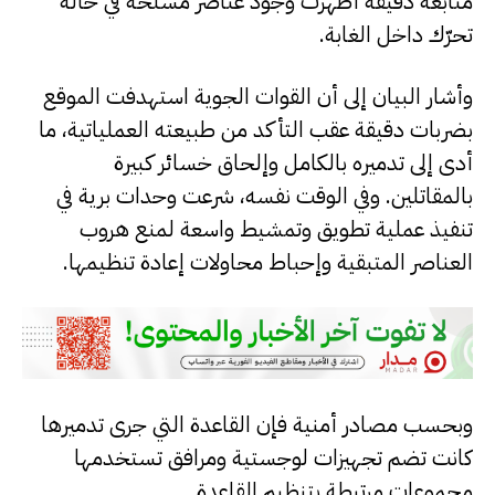
متابعة دقيقة أظهرت وجود عناصر مسلّحة في حالة
تحرّك داخل الغابة.
وأشار البيان إلى أن القوات الجوية استهدفت الموقع
بضربات دقيقة عقب التأكد من طبيعته العملياتية، ما
أدى إلى تدميره بالكامل وإلحاق خسائر كبيرة
بالمقاتلين. وفي الوقت نفسه، شرعت وحدات برية في
تنفيذ عملية تطويق وتمشيط واسعة لمنع هروب
العناصر المتبقية وإحباط محاولات إعادة تنظيمها.
وبحسب مصادر أمنية فإن القاعدة التي جرى تدميرها
كانت تضم تجهيزات لوجستية ومرافق تستخدمها
مجموعات مرتبطة بتنظيم القاعدة.