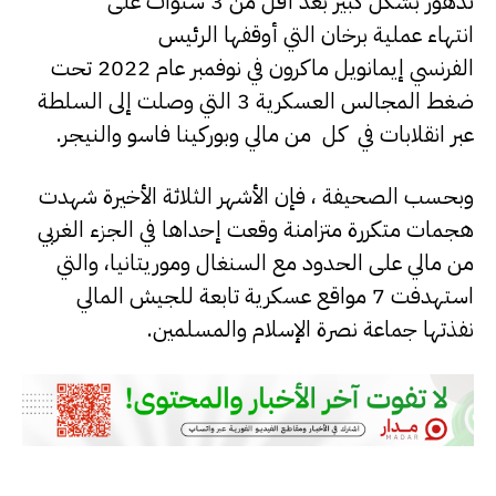
تدهور بشكل كبير بعد أقل من 3 سنوات على
انتهاء عملية برخان التي أوقفها الرئيس
الفرنسي إيمانويل ماكرون في نوفمبر عام 2022 تحت
ضغط المجالس العسكرية 3 التي وصلت إلى السلطة
عبر انقلابات في كل من مالي وبوركينا فاسو والنيجر.
وبحسب الصحيفة ، فإن الأشهر الثلاثة الأخيرة شهدت
هجمات متكررة متزامنة وقعت إحداها في الجزء الغربي
من مالي على الحدود مع السنغال وموريتانيا، والتي
استهدفت 7 مواقع عسكرية تابعة للجيش المالي
نفذتها جماعة نصرة الإسلام والمسلمين.